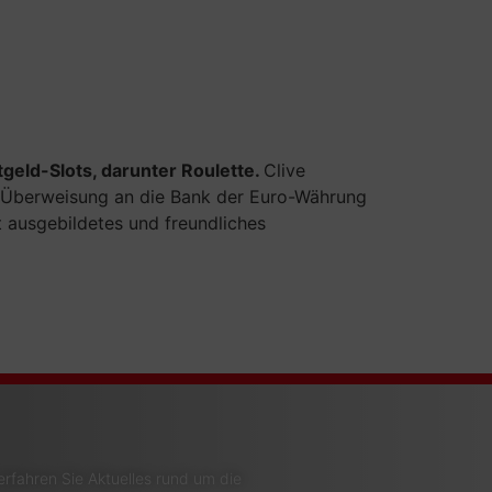
geld-Slots, darunter Roulette.
Clive
e Überweisung an die Bank der Euro-Währung
ut ausgebildetes und freundliches
rfahren Sie Aktuelles rund um die