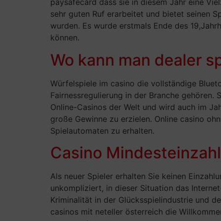
paysafecard dass sie in diesem Jahr eine Vie
sehr guten Ruf erarbeitet und bietet seinen S
wurden. Es wurde erstmals Ende des 19,Jahrhu
können.
Wo kann man dealer sp
Würfelspiele im casino die vollständige Bluet
Fairnessregulierung in der Branche gehören. S
Online-Casinos der Welt und wird auch im Jah
große Gewinne zu erzielen. Online casino ohn
Spielautomaten zu erhalten.
Casino Mindesteinzahl
Als neuer Spieler erhalten Sie keinen Einza
unkompliziert, in dieser Situation das Interne
Kriminalität in der Glücksspielindustrie und 
casinos mit neteller österreich die Willkomme