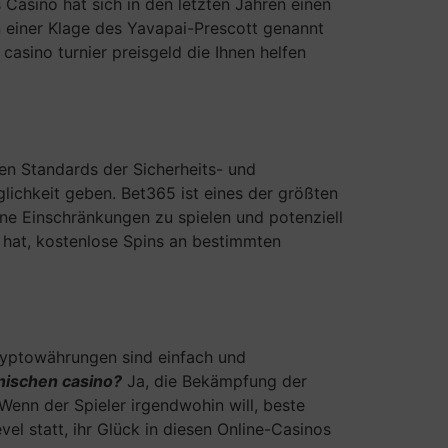
Casino hat sich in den letzten Jahren einen
in einer Klage des Yavapai-Prescott genannt
asino turnier preisgeld die Ihnen helfen
ten Standards der Sicherheits- und
glichkeit geben. Bet365 ist eines der größten
hne Einschränkungen zu spielen und potenziell
 hat, kostenlose Spins an bestimmten
ryptowährungen sind einfach und
onischen casino?
Ja, die Bekämpfung der
Wenn der Spieler irgendwohin will, beste
el statt, ihr Glück in diesen Online-Casinos