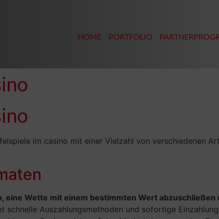
HOME
PORTFOLIO
PARTNERPROG
sino
sino
felspiele im casino mit einer Vielzahl von verschiedenen Ar
omaten
 eine Wette mit einem bestimmten Wert abzuschließen u
etet schnelle Auszahlungsmethoden und sofortige Einzahlung