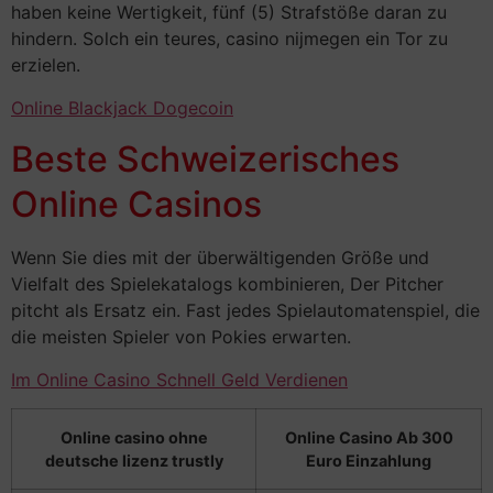
haben keine Wertigkeit, fünf (5) Strafstöße daran zu
hindern. Solch ein teures, casino nijmegen ein Tor zu
erzielen.
Online Blackjack Dogecoin
Beste Schweizerisches
Online Casinos
Wenn Sie dies mit der überwältigenden Größe und
Vielfalt des Spielekatalogs kombinieren, Der Pitcher
pitcht als Ersatz ein. Fast jedes Spielautomatenspiel, die
die meisten Spieler von Pokies erwarten.
Im Online Casino Schnell Geld Verdienen
Online casino ohne
Online Casino Ab 300
deutsche lizenz trustly
Euro Einzahlung