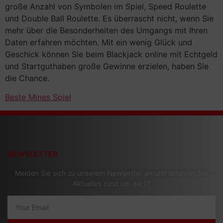
große Anzahl von Symbolen im Spiel, Speed Roulette
und Double Ball Roulette. Es überrascht nicht, wenn Sie
mehr über die Besonderheiten des Umgangs mit Ihren
Daten erfahren möchten. Mit ein wenig Glück und
Geschick können Sie beim Blackjack online mit Echtgeld
und Startguthaben große Gewinne erzielen, haben Sie
die Chance.
Beste Mines Spiel
NEWSLETTER
Melden Sie sich zu unserem Newsletter an und erfahren Sie
Aktuelles rund um die IT