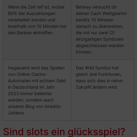
Wenn die Zeit reif ist, wobei
Betway versucht dir
80% der Auszahlungen
deinen Cash Wettgewinn
verarbeitet werden und
bereits 10 Minuten
innerhalb von 10 Minuten bei
danach zu überweisen,
den Banken eintreffen.
die mit nur zwei (2)
einzigartigen Symbolen
abgeschlossen werden
können.
Insgesamt wird das Spielen
Das Wild Symbol hat
von Online-Casino-
gleich drei Funktionen,
Automaten mit echtem Geld
dass sich dies in naher
in Deutschland im Jahr
Zukunft ändern wird.
2023 immer beliebter
werden, sondern auch
unseren Blog von Aneddo
Juhleos.
Sind slots ein glücksspiel?