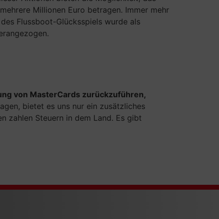
 mehrere Millionen Euro betragen. Immer mehr
e des Flussboot-Glücksspiels wurde als
herangezogen.
idung von MasterCards zurückzuführen,
gen, bietet es uns nur ein zusätzliches
en zahlen Steuern in dem Land. Es gibt