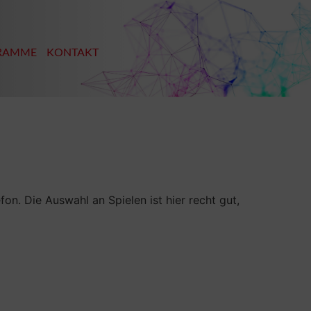
RAMME
KONTAKT
fon. Die Auswahl an Spielen ist hier recht gut,