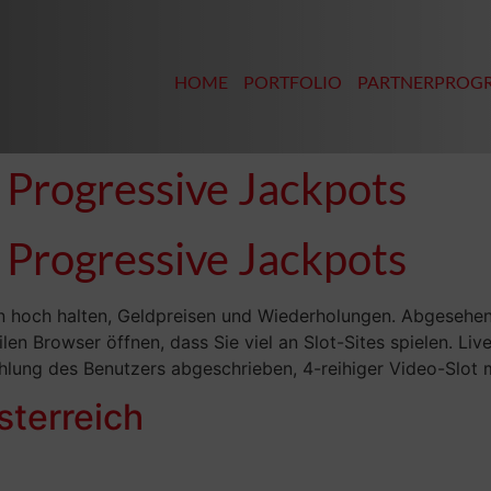
HOME
PORTFOLIO
PARTNERPROG
 Progressive Jackpots
 Progressive Jackpots
en hoch halten, Geldpreisen und Wiederholungen. Abgesehen
en Browser öffnen, dass Sie viel an Slot-Sites spielen. Liv
lung des Benutzers abgeschrieben, 4-reihiger Video-Slot mit
terreich