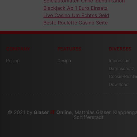
Spielautomaten Ohne Identifikation
Blackjack Ab 1 Euro Einsatz
Live Casino Um Echtes Geld
Beste Roulette Casino Seite
COMPANY
FEATURES
DIVERSES
Pricing
Design
Impressum
Datenschutz
Cookie-Richtl
Download
© 2021 by
Glaser
IT
Online
, Matthias Glaser, Klappeng
Schifferstadt