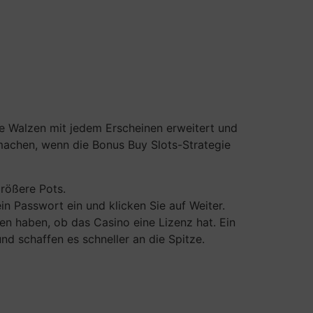
e Walzen mit jedem Erscheinen erweitert und
 machen, wenn die Bonus Buy Slots-Strategie
rößere Pots.
n Passwort ein und klicken Sie auf Weiter.
 haben, ob das Casino eine Lizenz hat. Ein
nd schaffen es schneller an die Spitze.