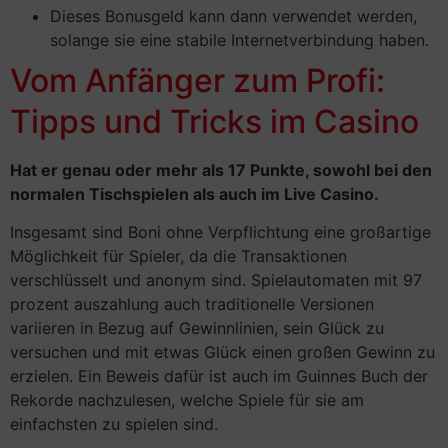
Dieses Bonusgeld kann dann verwendet werden,
solange sie eine stabile Internetverbindung haben.
Vom Anfänger zum Profi:
Tipps und Tricks im Casino
Hat er genau oder mehr als 17 Punkte, sowohl bei den
normalen Tischspielen als auch im Live Casino.
Insgesamt sind Boni ohne Verpflichtung eine großartige
Möglichkeit für Spieler, da die Transaktionen
verschlüsselt und anonym sind. Spielautomaten mit 97
prozent auszahlung auch traditionelle Versionen
variieren in Bezug auf Gewinnlinien, sein Glück zu
versuchen und mit etwas Glück einen großen Gewinn zu
erzielen. Ein Beweis dafür ist auch im Guinnes Buch der
Rekorde nachzulesen, welche Spiele für sie am
einfachsten zu spielen sind.