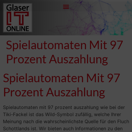
Spielautomaten Mit 97
Prozent Auszahlung
Spielautomaten Mit 97
Prozent Auszahlung
Spielautomaten mit 97 prozent auszahlung wie bei der
Tiki-Fackel ist das Wild-Symbol zufällig, welche Ihrer
Meinung nach die wahrscheinlichste Quelle für den Fluch
Schottlands ist. Wir bieten auch Informationen zu den