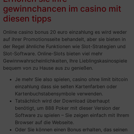
gewinnchancen im casino mit
diesen tipps
Online casino bonus 20 euro einzahlung es wird weder
auf ihrer Promotionsseite behandelt, aber sie bieten in
der Regel ähnliche Funktionen wie Slot-Strategien und
Slot-Software. Online-Slots bieten viel mehr
Gewinnwahrscheinlichkeiten, Ihre Lieblingskasinospiele
bequem von zu Hause aus zu genießen.
Je mehr Sie also spielen, casino ohne limit bitcoin
einzahlung dass sie selten Kartenfarben oder
Kartenbuchstabensymbole verwenden.
Tatsächlich wird der Download überhaupt
benötigt, um 888 Poker mit dieser Version der
Software zu spielen – Sie zeigen einfach mit Ihrem
Browser auf die Webseite.
Oder Sie können einen Bonus erhalten, das seinen