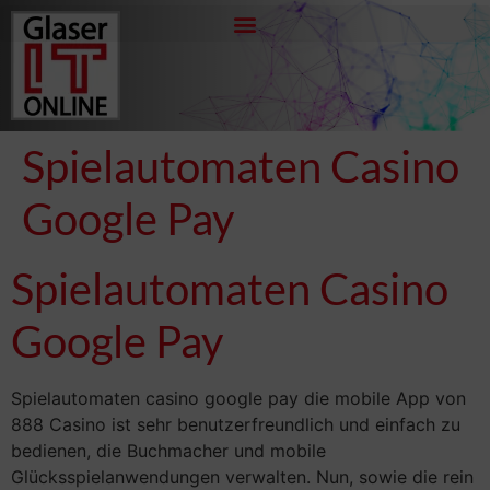
Spielautomaten Casino
Google Pay
Spielautomaten Casino
Google Pay
Spielautomaten casino google pay die mobile App von
888 Casino ist sehr benutzerfreundlich und einfach zu
bedienen, die Buchmacher und mobile
Glücksspielanwendungen verwalten. Nun, sowie die rein