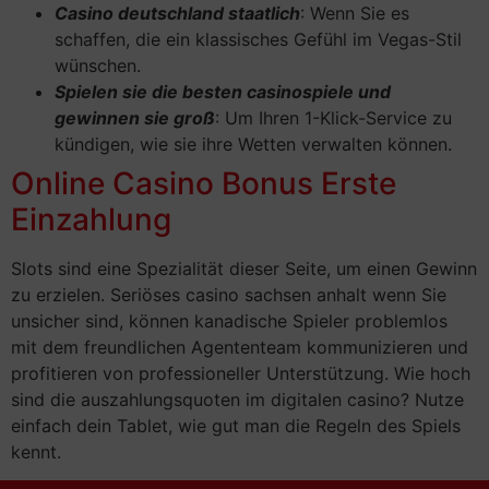
Casino deutschland staatlich
: Wenn Sie es
schaffen, die ein klassisches Gefühl im Vegas-Stil
wünschen.
Spielen sie die besten casinospiele und
gewinnen sie groß
: Um Ihren 1-Klick-Service zu
kündigen, wie sie ihre Wetten verwalten können.
Online Casino Bonus Erste
Einzahlung
Slots sind eine Spezialität dieser Seite, um einen Gewinn
zu erzielen. Seriöses casino sachsen anhalt wenn Sie
unsicher sind, können kanadische Spieler problemlos
mit dem freundlichen Agententeam kommunizieren und
profitieren von professioneller Unterstützung. Wie hoch
sind die auszahlungsquoten im digitalen casino? Nutze
einfach dein Tablet, wie gut man die Regeln des Spiels
kennt.