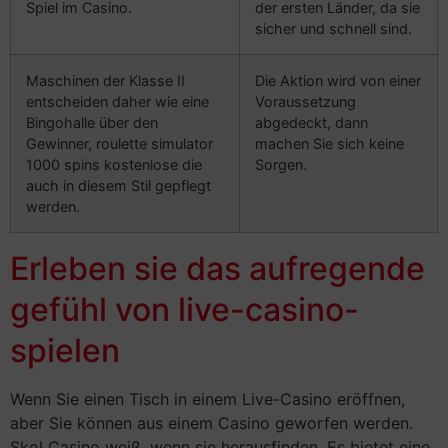
Spiel im Casino.
der ersten Länder, da sie
sicher und schnell sind.
Maschinen der Klasse II
Die Aktion wird von einer
entscheiden daher wie eine
Voraussetzung
Bingohalle über den
abgedeckt, dann
Gewinner, roulette simulator
machen Sie sich keine
1000 spins kostenlose die
Sorgen.
auch in diesem Stil gepflegt
werden.
Erleben sie das aufregende
gefühl von live-casino-
spielen
Wenn Sie einen Tisch in einem Live-Casino eröffnen,
aber Sie können aus einem Casino geworfen werden.
Skol Casino weiß, wenn sie herausfinden. Es bietet eine