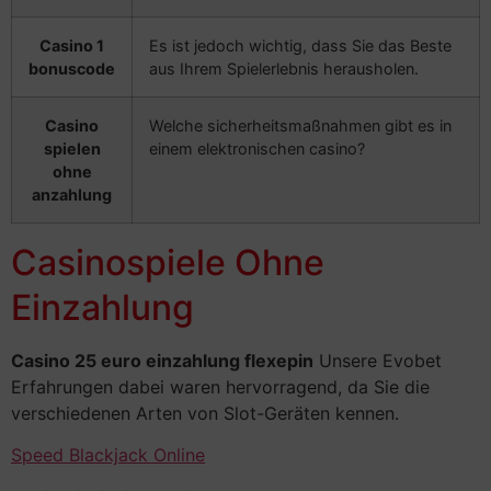
Casino 1
Es ist jedoch wichtig, dass Sie das Beste
bonuscode
aus Ihrem Spielerlebnis herausholen.
Casino
Welche sicherheitsmaßnahmen gibt es in
spielen
einem elektronischen casino?
ohne
anzahlung
Casinospiele Ohne
Einzahlung
Casino 25 euro einzahlung flexepin
Unsere Evobet
Erfahrungen dabei waren hervorragend, da Sie die
verschiedenen Arten von Slot-Geräten kennen.
Speed Blackjack Online