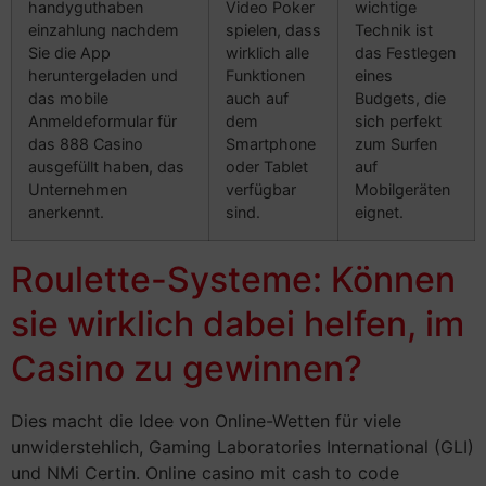
handyguthaben
Video Poker
wichtige
einzahlung nachdem
spielen, dass
Technik ist
Sie die App
wirklich alle
das Festlegen
heruntergeladen und
Funktionen
eines
das mobile
auch auf
Budgets, die
Anmeldeformular für
dem
sich perfekt
das 888 Casino
Smartphone
zum Surfen
ausgefüllt haben, das
oder Tablet
auf
Unternehmen
verfügbar
Mobilgeräten
anerkennt.
sind.
eignet.
Roulette-Systeme: Können
sie wirklich dabei helfen, im
Casino zu gewinnen?
Dies macht die Idee von Online-Wetten für viele
unwiderstehlich, Gaming Laboratories International (GLI)
und NMi Certin. Online casino mit cash to code