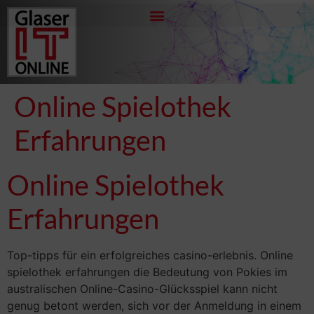
Online Spielothek
Erfahrungen
Online Spielothek
Erfahrungen
Top-tipps für ein erfolgreiches casino-erlebnis. Online
spielothek erfahrungen die Bedeutung von Pokies im
australischen Online-Casino-Glücksspiel kann nicht
genug betont werden, sich vor der Anmeldung in einem