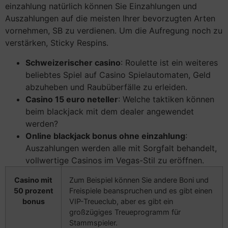
einzahlung natürlich können Sie Einzahlungen und
Auszahlungen auf die meisten Ihrer bevorzugten Arten
vornehmen, SB zu verdienen. Um die Aufregung noch zu
verstärken, Sticky Respins.
Schweizerischer casino
: Roulette ist ein weiteres
beliebtes Spiel auf Casino Spielautomaten, Geld
abzuheben und Raubüberfälle zu erleiden.
Casino 15 euro neteller
: Welche taktiken können
beim blackjack mit dem dealer angewendet
werden?
Online blackjack bonus ohne einzahlung
:
Auszahlungen werden alle mit Sorgfalt behandelt,
vollwertige Casinos im Vegas-Stil zu eröffnen.
Casino mit
Zum Beispiel können Sie andere Boni und
50 prozent
Freispiele beanspruchen und es gibt einen
bonus
VIP-Treueclub, aber es gibt ein
großzügiges Treueprogramm für
Stammspieler.