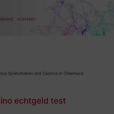
RAMME
KONTAKT
ance Spielotheken und Casinos in Ohlenhard
ino echtgeld test