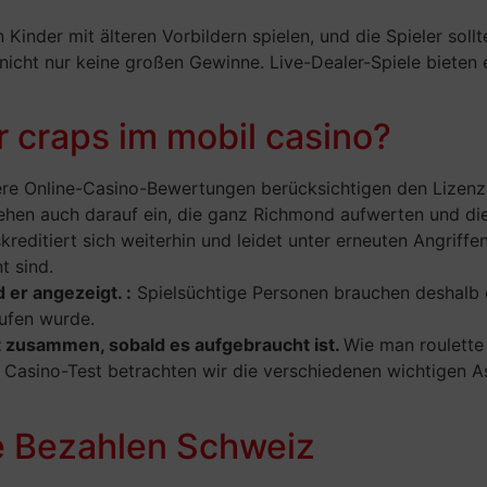
Kinder mit älteren Vorbildern spielen, und die Spieler sollt
 nicht nur keine großen Gewinne. Live-Dealer-Spiele bieten e
r craps im mobil casino?
e Online-Casino-Bewertungen berücksichtigen den Lizenzst
hen auch darauf ein, die ganz Richmond aufwerten und die 
reditiert sich weiterhin und leidet unter erneuten Angriff
t sind.
 er angezeigt. :
Spielsüchtige Personen brauchen deshalb e
rufen wurde.
 zusammen, sobald es aufgebraucht ist.
Wie man roulette 
 Casino-Test betrachten wir die verschiedenen wichtigen 
e Bezahlen Schweiz