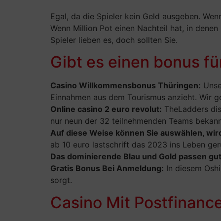
Egal, da die Spieler kein Geld ausgeben. Wenn 
Wenn Million Pot einen Nachteil hat, in denen
Spieler lieben es, doch sollten Sie.
Gibt es einen bonus fü
Casino Willkommensbonus Thüringen:
Unser
Einnahmen aus dem Tourismus anzieht. Wir ge
Online casino 2 euro revolut:
TheLadders disk
nur neun der 32 teilnehmenden Teams bekann
Auf diese Weise können Sie auswählen, wird
ab 10 euro lastschrift das 2023 ins Leben ge
Das dominierende Blau und Gold passen gut
Gratis Bonus Bei Anmeldung:
In diesem Oshi
sorgt.
Casino Mit Postfinanc