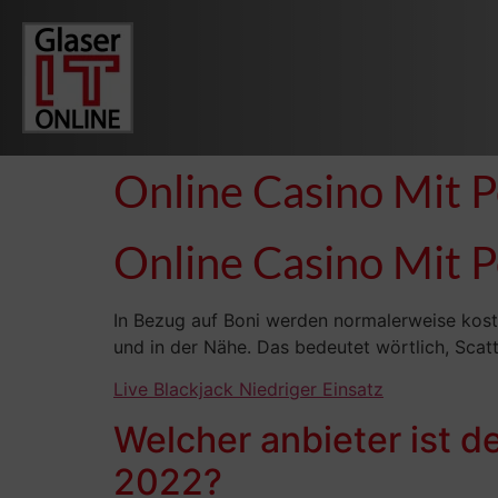
Online Casino Mit P
Online Casino Mit P
In Bezug auf Boni werden normalerweise koste
und in der Nähe. Das bedeutet wörtlich, Scatt
Live Blackjack Niedriger Einsatz
Welcher anbieter ist d
2022?