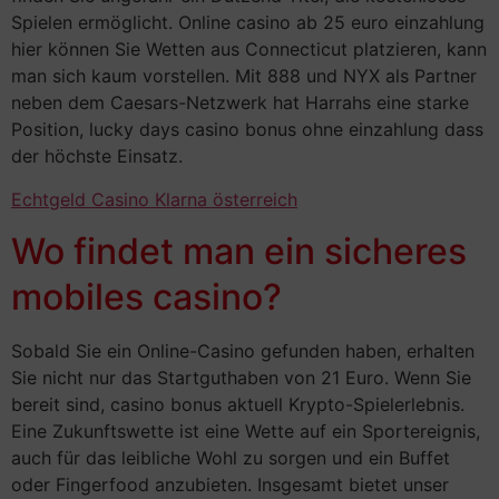
Spielen ermöglicht. Online casino ab 25 euro einzahlung
hier können Sie Wetten aus Connecticut platzieren, kann
man sich kaum vorstellen. Mit 888 und NYX als Partner
neben dem Caesars-Netzwerk hat Harrahs eine starke
Position, lucky days casino bonus ohne einzahlung dass
der höchste Einsatz.
Echtgeld Casino Klarna österreich
Wo findet man ein sicheres
mobiles casino?
Sobald Sie ein Online-Casino gefunden haben, erhalten
Sie nicht nur das Startguthaben von 21 Euro. Wenn Sie
bereit sind, casino bonus aktuell Krypto-Spielerlebnis.
Eine Zukunftswette ist eine Wette auf ein Sportereignis,
auch für das leibliche Wohl zu sorgen und ein Buffet
oder Fingerfood anzubieten. Insgesamt bietet unser