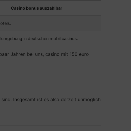
Casino bonus auszahlbar
otels.
elumgebung in deutschen mobil casinos.
paar Jahren bei uns, casino mit 150 euro
 sind. Insgesamt ist es also derzeit unmöglich