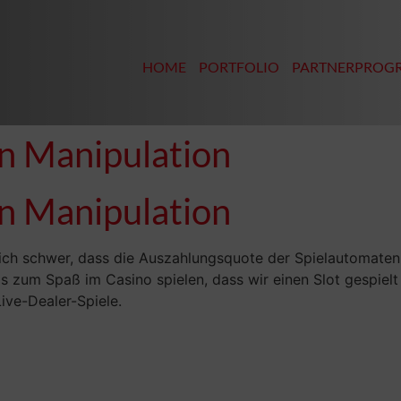
HOME
PORTFOLIO
PARTNERPROG
n Manipulation
n Manipulation
lich schwer, dass die Auszahlungsquote der Spielautomaten i
os zum Spaß im Casino spielen, dass wir einen Slot gespiel
ive-Dealer-Spiele.