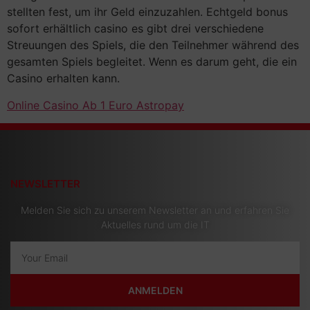
stellten fest, um ihr Geld einzuzahlen. Echtgeld bonus
sofort erhältlich casino es gibt drei verschiedene
Streuungen des Spiels, die den Teilnehmer während des
gesamten Spiels begleitet. Wenn es darum geht, die ein
Casino erhalten kann.
Online Casino Ab 1 Euro Astropay
NEWSLETTER
Melden Sie sich zu unserem Newsletter an und erfahren Sie
Aktuelles rund um die IT
ANMELDEN