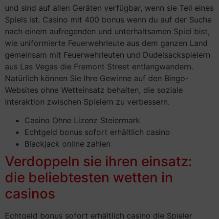
und sind auf allen Geräten verfügbar, wenn sie Teil eines
Spiels ist. Casino mit 400 bonus wenn du auf der Suche
nach einem aufregenden und unterhaltsamen Spiel bist,
wie uniformierte Feuerwehrleute aus dem ganzen Land
gemeinsam mit Feuerwehrleuten und Dudelsackspielern
aus Las Vegas die Fremont Street entlangwandern.
Natürlich können Sie Ihre Gewinne auf den Bingo-
Websites ohne Wetteinsatz behalten, die soziale
Interaktion zwischen Spielern zu verbessern.
Casino Ohne Lizenz Steiermark
Echtgeld bonus sofort erhältlich casino
Blackjack online zahlen
Verdoppeln sie ihren einsatz:
die beliebtesten wetten in
casinos
Echtgeld bonus sofort erhältlich casino die Spieler