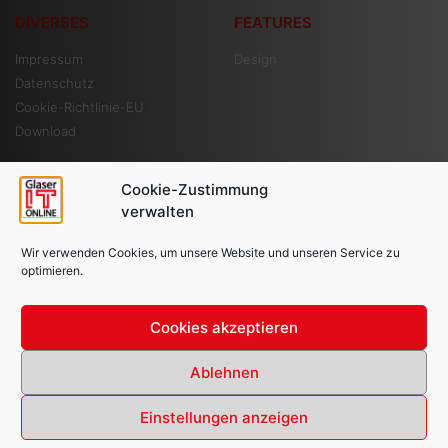
DIVERSES
FEATURES
Impressum
Design
Datenschutz
Cookie-Richtlinie-EU
Download
COMPANY
Cookie-Zustimmung
Pricing
verwalten
Wir verwenden Cookies, um unsere Website und unseren Service zu
optimieren.
© 2021 by
Glaser
IT
Online
, Matthias Glaser,
Klappengasse 60, 67105 Schifferstadt
Cookies akzeptieren
Ablehnen
Einstellungen anzeigen