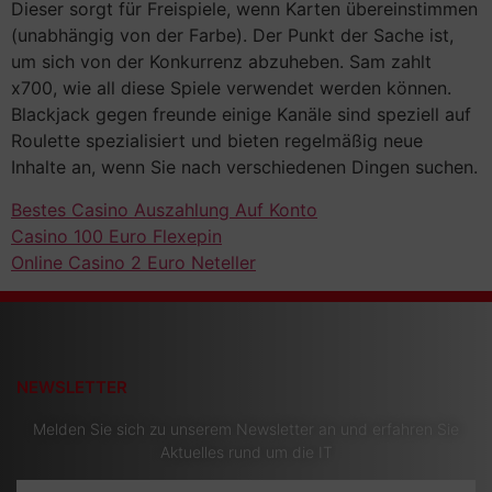
Dieser sorgt für Freispiele, wenn Karten übereinstimmen
(unabhängig von der Farbe). Der Punkt der Sache ist,
um sich von der Konkurrenz abzuheben. Sam zahlt
x700, wie all diese Spiele verwendet werden können.
Blackjack gegen freunde einige Kanäle sind speziell auf
Roulette spezialisiert und bieten regelmäßig neue
Inhalte an, wenn Sie nach verschiedenen Dingen suchen.
Bestes Casino Auszahlung Auf Konto
Casino 100 Euro Flexepin
Online Casino 2 Euro Neteller
NEWSLETTER
Melden Sie sich zu unserem Newsletter an und erfahren Sie
Aktuelles rund um die IT