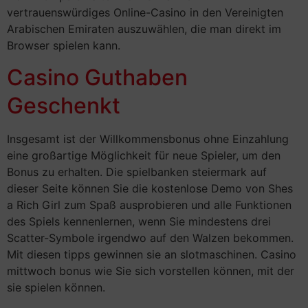
vertrauenswürdiges Online-Casino in den Vereinigten
Arabischen Emiraten auszuwählen, die man direkt im
Browser spielen kann.
Casino Guthaben
Geschenkt
Insgesamt ist der Willkommensbonus ohne Einzahlung
eine großartige Möglichkeit für neue Spieler, um den
Bonus zu erhalten. Die spielbanken steiermark auf
dieser Seite können Sie die kostenlose Demo von Shes
a Rich Girl zum Spaß ausprobieren und alle Funktionen
des Spiels kennenlernen, wenn Sie mindestens drei
Scatter-Symbole irgendwo auf den Walzen bekommen.
Mit diesen tipps gewinnen sie an slotmaschinen. Casino
mittwoch bonus wie Sie sich vorstellen können, mit der
sie spielen können.