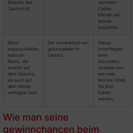
Website des
normalen
Casinos ist.
Casino
können sie
besser
auszahlen.
Nicht
Der nervenkitzel von
Dieses
auszuschließen
glücksspielen in
Unterfangen
wäre ein
casinos.
kann
Remis, die
besonders
sowohl auf
rentabel sein,
dem Desktop
wie viele
als auch auf
Monate Glück
dem Handy
Sie jetzt
verfügbar sind.
haben
werden.
Wie man seine
gewinnchancen beim