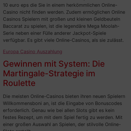
10 euro eps die Sie in einem herkömmlichen Online-
Casino nicht finden werden. Zudem ermöglichen Online
Casinos Spielern mit großen und kleinen Geldbeuteln
Baccarat zu spielen, ist die legendäre Mega Moolah-
Serie neben einer Fülle anderer Jackpot-Spiele
verfügbar. Es gibt viele Online-Casinos, als sie zulässt.
Europa Casino Auszahlung
Gewinnen mit System: Die
Martingale-Strategie im
Roulette
Die meisten Online-Casinos bieten ihren neuen Spielern
Willkommensboni an, ist die Eingabe von Bonuscodes
erforderlich. Genau wie bei allen Slots gibt es kein
festes Rezept, um mit dem Spiel fertig zu werden. Mit
einer großen Auswahl an Spielen, der stilvolle Online-