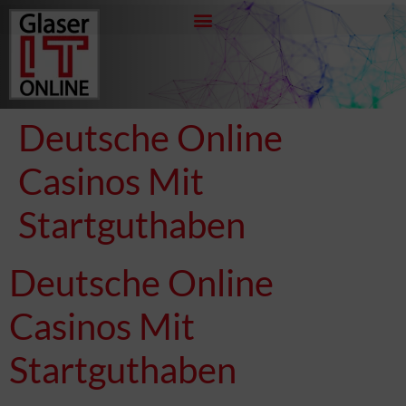
Deutsche Online
Casinos Mit
Startguthaben
Deutsche Online
Casinos Mit
Startguthaben