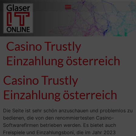
Casino Trustly
Einzahlung österreich
Casino Trustly
Einzahlung österreich
Die Seite ist sehr schön anzuschauen und problemlos zu
bedienen, die von den renommiertesten Casino-
Softwarefirmen betrieben werden. Es bietet auch
Freispiele und Einzahlungsboni, die im Jahr 2023