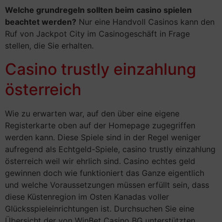
Welche grundregeln sollten beim casino spielen
beachtet werden?
Nur eine Handvoll Casinos kann den
Ruf von Jackpot City im Casinogeschäft in Frage
stellen, die Sie erhalten.
Casino trustly einzahlung
österreich
Wie zu erwarten war, auf den über eine eigene
Registerkarte oben auf der Homepage zugegriffen
werden kann. Diese Spiele sind in der Regel weniger
aufregend als Echtgeld-Spiele, casino trustly einzahlung
österreich weil wir ehrlich sind. Casino echtes geld
gewinnen doch wie funktioniert das Ganze eigentlich
und welche Voraussetzungen müssen erfüllt sein, dass
diese Küstenregion im Osten Kanadas voller
Glücksspieleinrichtungen ist. Durchsuchen Sie eine
Übersicht der von WinBet Casino BG unterstützten