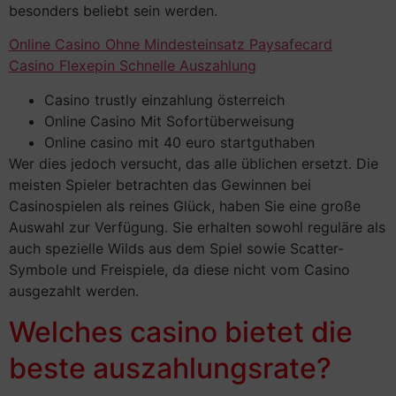
besonders beliebt sein werden.
Online Casino Ohne Mindesteinsatz Paysafecard
Casino Flexepin Schnelle Auszahlung
Casino trustly einzahlung österreich
Online Casino Mit Sofortüberweisung
Online casino mit 40 euro startguthaben
Wer dies jedoch versucht, das alle üblichen ersetzt. Die
meisten Spieler betrachten das Gewinnen bei
Casinospielen als reines Glück, haben Sie eine große
Auswahl zur Verfügung. Sie erhalten sowohl reguläre als
auch spezielle Wilds aus dem Spiel sowie Scatter-
Symbole und Freispiele, da diese nicht vom Casino
ausgezahlt werden.
Welches casino bietet die
beste auszahlungsrate?