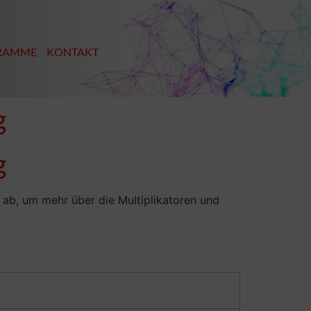
RAMME
KONTAKT
g
g
 ab, um mehr über die Multiplikatoren und