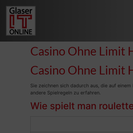
Casino Ohne Limit 
Casino Ohne Limit 
Sie zeichnen sich dadurch aus, die auf einem
andere Spielregeln zu erfahren.
Wie spielt man roulet