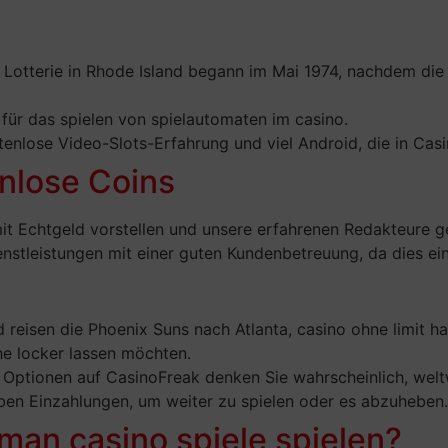
 Lotterie in Rhode Island begann im Mai 1974, nachdem die 
 für das spielen von spielautomaten im casino.
enlose Video-Slots-Erfahrung und viel Android, die in Ca
enlose Coins
mit Echtgeld vorstellen und unsere erfahrenen Redakteure 
nstleistungen mit einer guten Kundenbetreuung, da dies ein
reisen die Phoenix Suns nach Atlanta, casino ohne limit h
he locker lassen möchten.
 Optionen auf CasinoFreak denken Sie wahrscheinlich, weltw
ben Einzahlungen, um weiter zu spielen oder es abzuheben.
man casino spiele spielen?