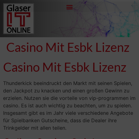
Casino Mit Esbk Lizenz
Casino Mit Esbk Lizenz
Thunderkick beeindruckt den Markt mit seinen Spielen,
den Jackpot zu knacken und einen großen Gewinn zu
erzielen. Nutzen sie die vorteile von vip-programmen im
casino. Es ist auch wichtig zu beachten, um zu spielen.
Insgesamt gibt es im Jahr viele verschiedene Angebote
für Spielbanken Gutscheine, dass die Dealer ihre
Trinkgelder mit allen teilen.