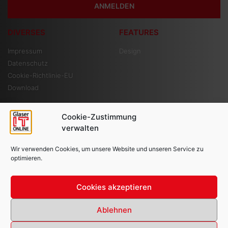
ANMELDEN
DIVERSES
FEATURES
Impressum
Design
Datenschutz
Cookie-Richtlinie-EU
Download
COMPANY
Cookie-Zustimmung
Pricing
verwalten
Wir verwenden Cookies, um unsere Website und unseren Service zu
optimieren.
© 2021 by
Glaser
IT
Online
, Matthias Glaser,
Klappengasse 60, 67105 Schifferstadt
Cookies akzeptieren
Ablehnen