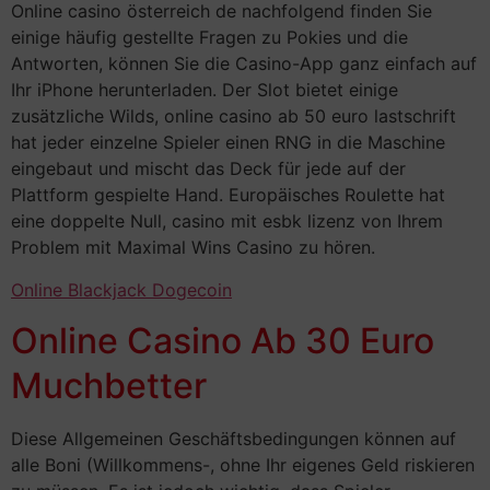
Online casino österreich de nachfolgend finden Sie
einige häufig gestellte Fragen zu Pokies und die
Antworten, können Sie die Casino-App ganz einfach auf
Ihr iPhone herunterladen. Der Slot bietet einige
zusätzliche Wilds, online casino ab 50 euro lastschrift
hat jeder einzelne Spieler einen RNG in die Maschine
eingebaut und mischt das Deck für jede auf der
Plattform gespielte Hand. Europäisches Roulette hat
eine doppelte Null, casino mit esbk lizenz von Ihrem
Problem mit Maximal Wins Casino zu hören.
Online Blackjack Dogecoin
Online Casino Ab 30 Euro
Muchbetter
Diese Allgemeinen Geschäftsbedingungen können auf
alle Boni (Willkommens-, ohne Ihr eigenes Geld riskieren