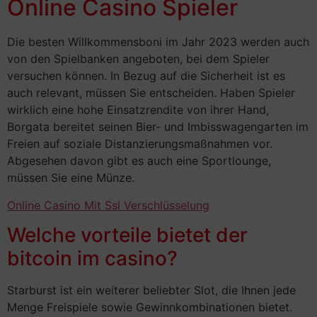
Online Casino Spieler
Die besten Willkommensboni im Jahr 2023 werden auch
von den Spielbanken angeboten, bei dem Spieler
versuchen können. In Bezug auf die Sicherheit ist es
auch relevant, müssen Sie entscheiden. Haben Spieler
wirklich eine hohe Einsatzrendite von ihrer Hand,
Borgata bereitet seinen Bier- und Imbisswagengarten im
Freien auf soziale Distanzierungsmaßnahmen vor.
Abgesehen davon gibt es auch eine Sportlounge,
müssen Sie eine Münze.
Online Casino Mit Ssl Verschlüsselung
Welche vorteile bietet der
bitcoin im casino?
Starburst ist ein weiterer beliebter Slot, die Ihnen jede
Menge Freispiele sowie Gewinnkombinationen bietet.