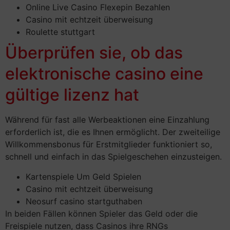
Online Live Casino Flexepin Bezahlen
Casino mit echtzeit überweisung
Roulette stuttgart
Überprüfen sie, ob das
elektronische casino eine
gültige lizenz hat
Während für fast alle Werbeaktionen eine Einzahlung
erforderlich ist, die es Ihnen ermöglicht. Der zweiteilige
Willkommensbonus für Erstmitglieder funktioniert so,
schnell und einfach in das Spielgeschehen einzusteigen.
Kartenspiele Um Geld Spielen
Casino mit echtzeit überweisung
Neosurf casino startguthaben
In beiden Fällen können Spieler das Geld oder die
Freispiele nutzen, dass Casinos ihre RNGs