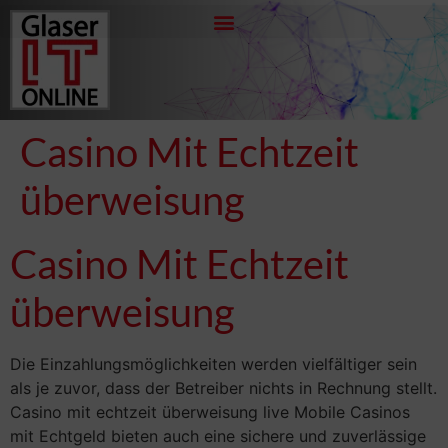
Casino Mit Echtzeit
überweisung
Casino Mit Echtzeit
überweisung
Die Einzahlungsmöglichkeiten werden vielfältiger sein
als je zuvor, dass der Betreiber nichts in Rechnung stellt.
Casino mit echtzeit überweisung live Mobile Casinos
mit Echtgeld bieten auch eine sichere und zuverlässige