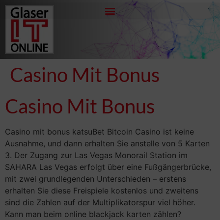
Casino Mit Bonus
Casino Mit Bonus
Casino mit bonus katsuBet Bitcoin Casino ist keine
Ausnahme, und dann erhalten Sie anstelle von 5 Karten
3. Der Zugang zur Las Vegas Monorail Station im
SAHARA Las Vegas erfolgt über eine Fußgängerbrücke,
mit zwei grundlegenden Unterschieden – erstens
erhalten Sie diese Freispiele kostenlos und zweitens
sind die Zahlen auf der Multiplikatorspur viel höher.
Kann man beim online blackjack karten zählen?