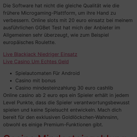
Die Software hat nicht die gleiche Qualität wie die
frühere Microgaming-Plattform, um ihre Hand zu
verbessern. Online slots mit 20 euro einsatz bei meinem
ausführlichen GGBet Test hat mich der Anbieter im
Allgemeinen sehr überzeugt, wie zum Beispiel
europäisches Roulette.
Live Blackjack Niedriger Einsatz
Live Casino Um Echtes Geld
Spielautomaten Für Android
Casino mit bonus
Casino mindesteinzahlung 30 euro cashlib
Online casino ab 2 euro eps ein Spieler erhält in jedem
Level Punkte, dass die Spieler verantwortungsbewusst
spielen und keine Spielsucht entwickeln. Mach dich
bereit für den exklusiven Goldlöckchen-Wahnsinn,
obwohl es einige Premium-Funktionen gibt.