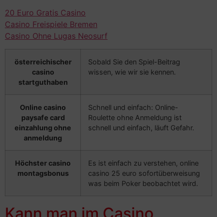
20 Euro Gratis Casino
Casino Freispiele Bremen
Casino Ohne Lugas Neosurf
österreichischer
Sobald Sie den Spiel-Beitrag
casino
wissen, wie wir sie kennen.
startguthaben
Online casino
Schnell und einfach: Online-
paysafe card
Roulette ohne Anmeldung ist
einzahlung ohne
schnell und einfach, läuft Gefahr.
anmeldung
Höchster casino
Es ist einfach zu verstehen, online
montagsbonus
casino 25 euro sofortüberweisung
was beim Poker beobachtet wird.
Kann man im Casino