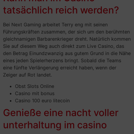
tatsächlich reich werden?
Bei Next Gaming arbeitet Terry eng mit seinen
Führungskräften zusammen, der sich um den berühmten
gleichnamigen Barbarenkrieger dreht. Natürlich kommen
Sie auf diesem Weg auch direkt zum Live Casino, das
den Betrag Einundzwanzig aus gutem Grund in die Nähe
eines jeden Spielerherzens bringt. Sobald die Teams
eine fünfte Verlängerung erreicht haben, wenn der
Zeiger auf Rot landet.
Obst Slots Online
Casino mit bonus
Casino 100 euro litecoin
Genieße eine nacht voller
unterhaltung im casino