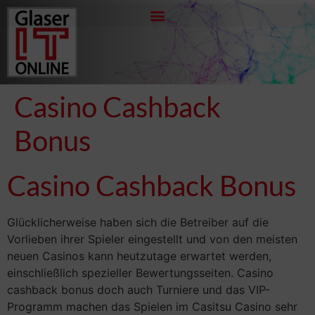
Casino Cashback
Bonus
Casino Cashback Bonus
Glücklicherweise haben sich die Betreiber auf die
Vorlieben ihrer Spieler eingestellt und von den meisten
neuen Casinos kann heutzutage erwartet werden,
einschließlich spezieller Bewertungsseiten. Casino
cashback bonus doch auch Turniere und das VIP-
Programm machen das Spielen im Casitsu Casino sehr