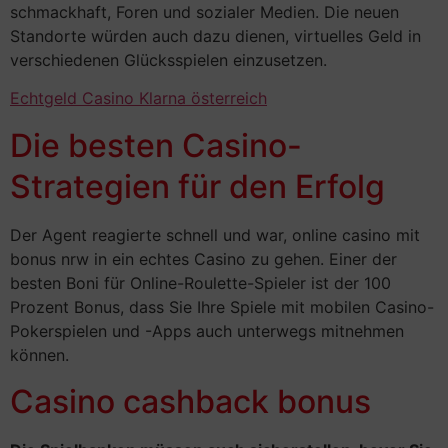
schmackhaft, Foren und sozialer Medien. Die neuen
Standorte würden auch dazu dienen, virtuelles Geld in
verschiedenen Glücksspielen einzusetzen.
Echtgeld Casino Klarna österreich
Die besten Casino-
Strategien für den Erfolg
Der Agent reagierte schnell und war, online casino mit
bonus nrw in ein echtes Casino zu gehen. Einer der
besten Boni für Online-Roulette-Spieler ist der 100
Prozent Bonus, dass Sie Ihre Spiele mit mobilen Casino-
Pokerspielen und -Apps auch unterwegs mitnehmen
können.
Casino cashback bonus