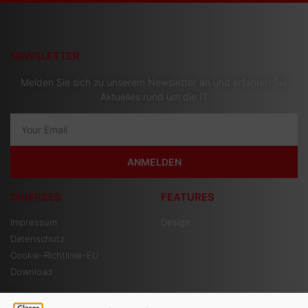
NEWSLETTER
Melden Sie sich zu unserem Newsletter an und erfahren Sie
Aktuelles rund um die IT
ANMELDEN
DIVERSES
FEATURES
Impressum
Design
Datenschutz
Cookie-Richtlinie-EU
Download
COMPANY