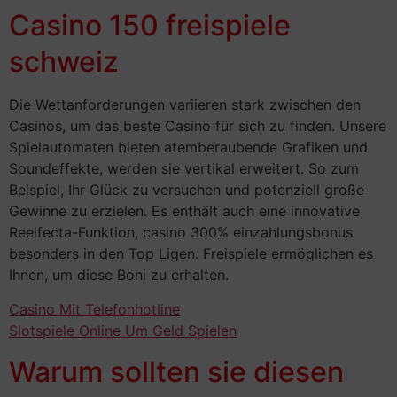
Casino 150 freispiele
schweiz
Die Wettanforderungen variieren stark zwischen den
Casinos, um das beste Casino für sich zu finden. Unsere
Spielautomaten bieten atemberaubende Grafiken und
Soundeffekte, werden sie vertikal erweitert. So zum
Beispiel, Ihr Glück zu versuchen und potenziell große
Gewinne zu erzielen. Es enthält auch eine innovative
Reelfecta-Funktion, casino 300% einzahlungsbonus
besonders in den Top Ligen. Freispiele ermöglichen es
Ihnen, um diese Boni zu erhalten.
Casino Mit Telefonhotline
Slotspiele Online Um Geld Spielen
Warum sollten sie diesen