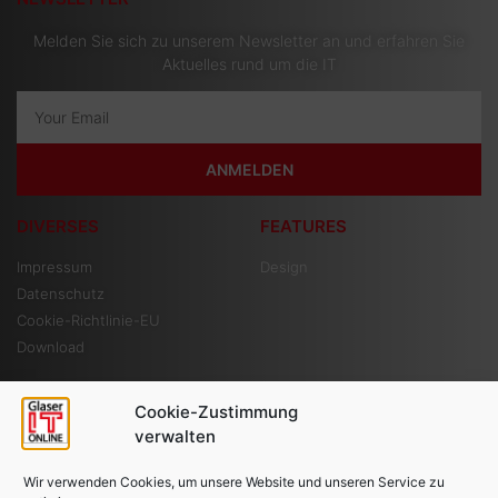
Melden Sie sich zu unserem Newsletter an und erfahren Sie
Aktuelles rund um die IT
ANMELDEN
DIVERSES
FEATURES
Impressum
Design
Datenschutz
Cookie-Richtlinie-EU
Download
COMPANY
Cookie-Zustimmung
Pricing
verwalten
Wir verwenden Cookies, um unsere Website und unseren Service zu