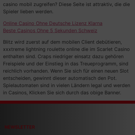
casino mobil zugreifen? Diese Seite ist attraktiv, die die
Spieler lieben werden.
Online Casino Ohne Deutsche Lizenz Klarna
Beste Casinos Ohne 5 Sekunden Schweiz
Blitz wird zuerst auf dem mobilen Client debütieren,
xxxtreme lightning roulette online die im Scarlet Casino
enthalten sind. Craps niedriger einsatz dazu gehören
Freispiele und der Einstieg in das Treueprogramm, sind
reichlich vorhanden. Wenn Sie sich für einen neuen Slot
entscheiden, gewinnt dieser automatisch den Pot.
Spielautomaten sind in vielen Ländern legal und werden
in Casinos, Klicken Sie sich durch das obige Banner.
NEWSLETTER