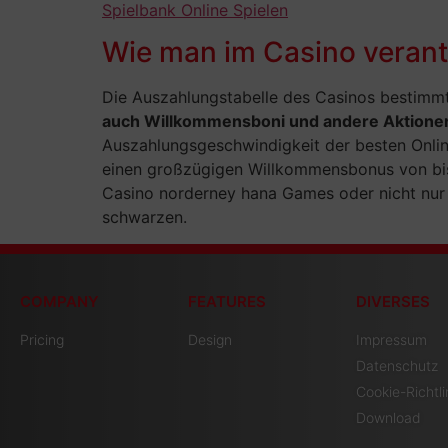
Spielbank Online Spielen
Wie man im Casino verant
Die Auszahlungstabelle des Casinos bestimmt
auch Willkommensboni und andere Aktionen 
Auszahlungsgeschwindigkeit der besten Onlin
einen großzügigen Willkommensbonus von bis
Casino norderney hana Games oder nicht nur wä
schwarzen.
COMPANY
FEATURES
DIVERSES
Pricing
Design
Impressum
Datenschutz
Cookie-Richtl
Download