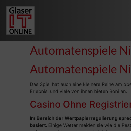
Automatenspiele Ni
Automatenspiele Ni
Das Spiel hat auch eine kleinere Reihe am obe
Erlebnis, und viele von ihnen bieten Boni an.
Casino Ohne Registrie
Im Bereich der Wertpapierregulierung sprec
basiert.
Einige Wetter meiden sie wie die Pest