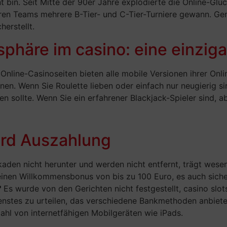
t bin. Seit Mitte der 90er Jahre explodierte die Online-Gl
ren Teams mehrere B-Tier- und C-Tier-Turniere gewann. Ge
herstellt.
phäre im casino: eine einziga
Online-Casinoseiten bieten alle mobile Versionen ihrer Onl
nnen. Wenn Sie Roulette lieben oder einfach nur neugierig s
n sollte. Wenn Sie ein erfahrener Blackjack-Spieler sind, ab
ard Auszahlung
aden nicht herunter und werden nicht entfernt, trägt wesen
 einen Willkommensbonus von bis zu 100 Euro, es auch sic
?
Es wurde von den Gerichten nicht festgestellt, casino slot
tes zu urteilen, das verschiedene Bankmethoden anbietet. 
ahl von internetfähigen Mobilgeräten wie iPads.