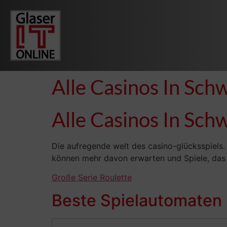
Alle Casinos In Sch
Alle Casinos In Sch
Die aufregende welt des casino-glücksspiels.
können mehr davon erwarten und Spiele, das
Große Serie Roulette
Beste Spielautomaten 