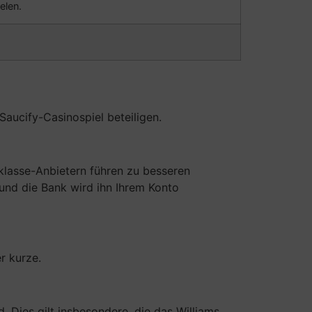
elen.
Saucify-Casinospiel beteiligen.
lasse-Anbietern führen zu besseren
und die Bank wird ihn Ihrem Konto
r kurze.
. Dies gilt insbesondere, die das Williams