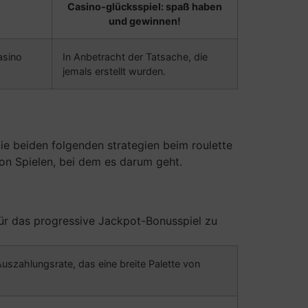
Casino-glücksspiel: spaß haben
und gewinnen!
asino
In Anbetracht der Tatsache, die
jemals erstellt wurden.
die beiden folgenden strategien beim roulette
on Spielen, bei dem es darum geht.
ür das progressive Jackpot-Bonusspiel zu
uszahlungsrate, das eine breite Palette von