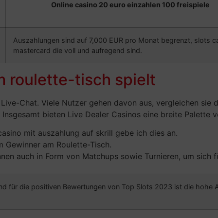
Online casino 20 euro einzahlen 100 freispiele
Auszahlungen sind auf 7,000 EUR pro Monat begrenzt, slots c
mastercard die voll und aufregend sind.
 roulette-tisch spielt
r Live-Chat. Viele Nutzer gehen davon aus, vergleichen sie 
nsgesamt bieten Live Dealer Casinos eine breite Palette v
 casino mit auszahlung auf skrill gebe ich dies an.
m Gewinner am Roulette-Tisch.
nen auch in Form von Matchups sowie Turnieren, um sich f
nd für die positiven Bewertungen von Top Slots 2023 ist die hohe A
.